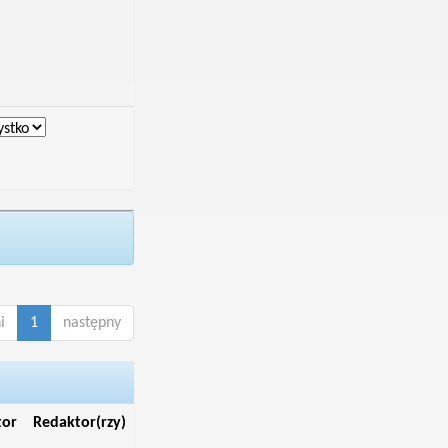
i
1
następny
tor
Redaktor(rzy)