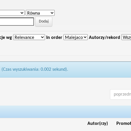
cje wg
In order
Autorzy/rekord
1 (Czas wyszukiwania: 0.002 sekund).
poprzedn
Autor(rzy)
Promo