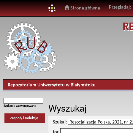
Przeglądaj:
Strona główna
Skip
R
navigation
Repozytorium Uniwersytetu w Białymstoku
Wyszukaj
Szukanie zaawansowane
Zespoły i Kolekcje
Szukaj:
for