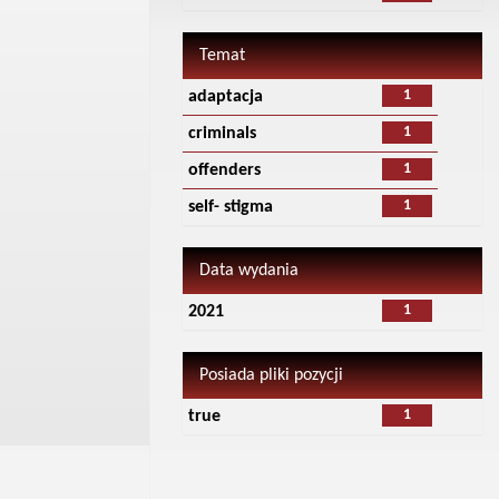
Temat
1
adaptacja
1
criminals
1
offenders
1
self- stigma
Data wydania
1
2021
Posiada pliki pozycji
1
true