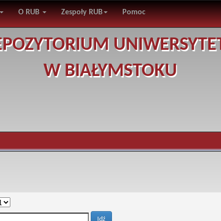
O RUB
Zespoły RUB
Pomoc
EPOZYTORIUM UNIWERSYTE
W BIAŁYMSTOKU