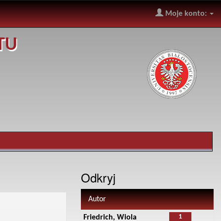
Moje konto:
TU
Odkryj
Autor
1
Friedrich, Wiola