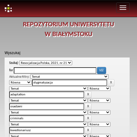
Skip
REPOZYTORIUM UNIWERSYTETU
navigation
W BIAŁYMSTOKU
Wyszukaj
Szukaj:
for
Aktualne filtry: