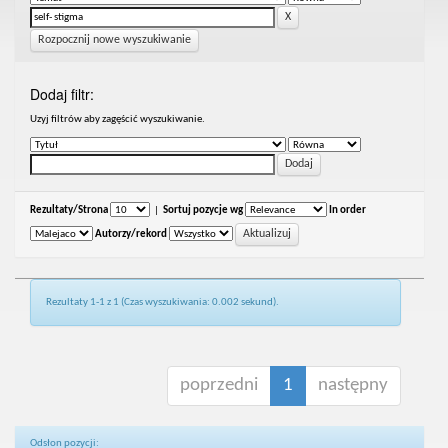
Rozpocznij nowe wyszukiwanie
Dodaj filtr:
Uzyj filtrów aby zagęścić wyszukiwanie.
Rezultaty/Strona
|
Sortuj pozycje wg
In order
Autorzy/rekord
Rezultaty 1-1 z 1 (Czas wyszukiwania: 0.002 sekund).
poprzedni
1
następny
Odsłon pozycji: