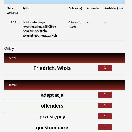
Data
Tytuł
Autor(rzy)
Promotor
Redaktor(rzy)
wydania
2021
Polska adaptacja
Friedrich,
-
-
kwestionariusza SSICR do
Wiola
pomiaru poczucia
stygmatyzacji osadzonych
Odkryj
Autor
1
Friedrich, Wiola
Temat
1
adaptacja
1
offenders
1
przestępcy
1
questionnaire