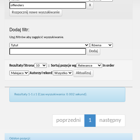
Rozpocznij nowe wyszukiwanie
Dodaj filtr:
Uzyj filtrów aby zagęścić wyszukiwanie.
Rezultaty/Strona
|
Sortuj pozycje wg
In order
Autorzy/rekord
Rezultaty 1-1 z 1 (Czas wyszukiwania: 0.002 sekund).
poprzedni
1
następny
Odsłon pozycji: