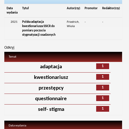
Data
Tytuł
Autor(rzy)
Promotor
Redaktor(rzy)
wydania
2021
Polska adaptacja
Friedrich,
-
-
kwestionariusza SSICR do
Wiola
pomiaru poczucia
stygmatyzacji osadzonych
Odkryj
Temat
1
adaptacja
1
kwestionariusz
1
przestępcy
1
questionnaire
1
self- stigma
Data wydania