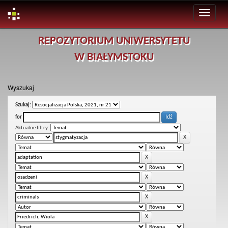
Skip
REPOZYTORIUM UNIWERSYTETU
navigation
W BIAŁYMSTOKU
Wyszukaj
Szukaj:
for
Aktualne filtry: