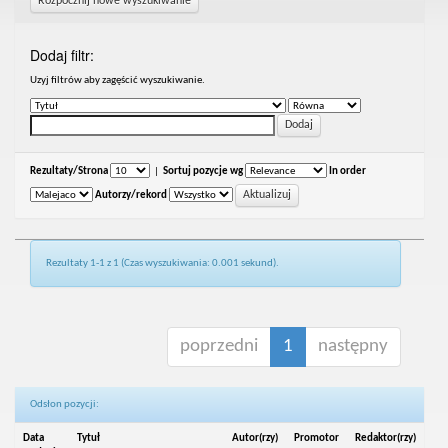
Rozpocznij nowe wyszukiwanie
Dodaj filtr:
Uzyj filtrów aby zagęścić wyszukiwanie.
Rezultaty/Strona
|
Sortuj pozycje wg
In order
Autorzy/rekord
Rezultaty 1-1 z 1 (Czas wyszukiwania: 0.001 sekund).
poprzedni
1
następny
Odsłon pozycji:
Data
Tytuł
Autor(rzy)
Promotor
Redaktor(rzy)