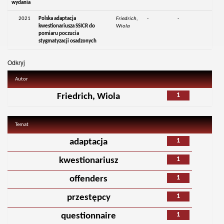
wydania
2021
Polska adaptacja
Friedrich,
-
-
kwestionariusza SSICR do
Wiola
pomiaru poczucia
stygmatyzacji osadzonych
Odkryj
Autor
1
Friedrich, Wiola
Temat
1
adaptacja
1
kwestionariusz
1
offenders
1
przestępcy
1
questionnaire