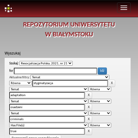
Skip
REPOZYTORIUM UNIWERSYTETU
navigation
W BIAŁYMSTOKU
Wyszukaj
Szukaj:
for
Aktualne filtry: