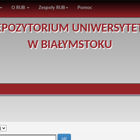
O RUB
Zespoły RUB
Pomoc
EPOZYTORIUM UNIWERSYTE
W BIAŁYMSTOKU