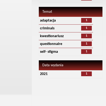
Temat
1
adaptacja
1
criminals
1
kwestionariusz
1
questionnaire
1
self- stigma
Data wydania
1
2021