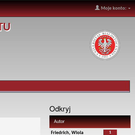
Moje konto:
TU
Odkryj
Autor
1
Friedrich, Wiola