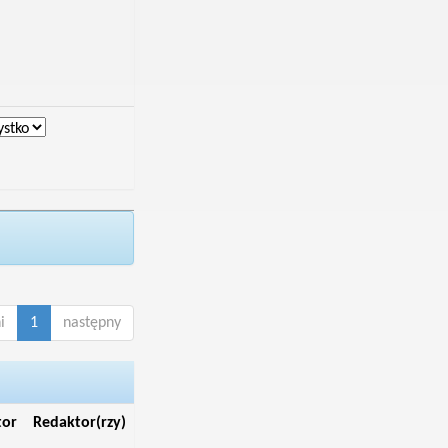
i
1
następny
tor
Redaktor(rzy)