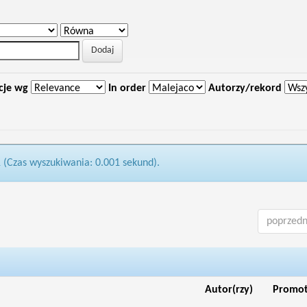
cje wg
In order
Autorzy/rekord
1 (Czas wyszukiwania: 0.001 sekund).
poprzedn
Autor(rzy)
Promo