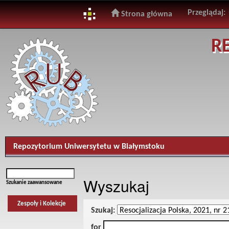
Przeglądaj:
Strona główna
Skip
R
navigation
Repozytorium Uniwersytetu w Białymstoku
Wyszukaj
Szukanie zaawansowane
Zespoły i Kolekcje
Szukaj:
for