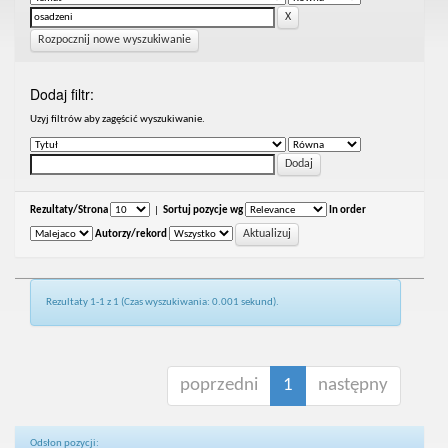
Rozpocznij nowe wyszukiwanie
Dodaj filtr:
Uzyj filtrów aby zagęścić wyszukiwanie.
Rezultaty/Strona
|
Sortuj pozycje wg
In order
Autorzy/rekord
Rezultaty 1-1 z 1 (Czas wyszukiwania: 0.001 sekund).
poprzedni
1
następny
Odsłon pozycji: