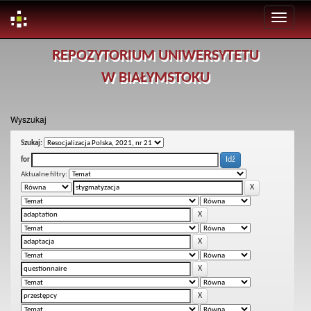
Skip
REPOZYTORIUM UNIWERSYTETU
navigation
W BIAŁYMSTOKU
Wyszukaj
Szukaj:
for
Aktualne filtry: