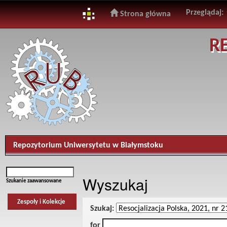
Przeglądaj:
Strona główna
Skip
R
navigation
Repozytorium Uniwersytetu w Białymstoku
Wyszukaj
Szukanie zaawansowane
Zespoły i Kolekcje
Szukaj:
for