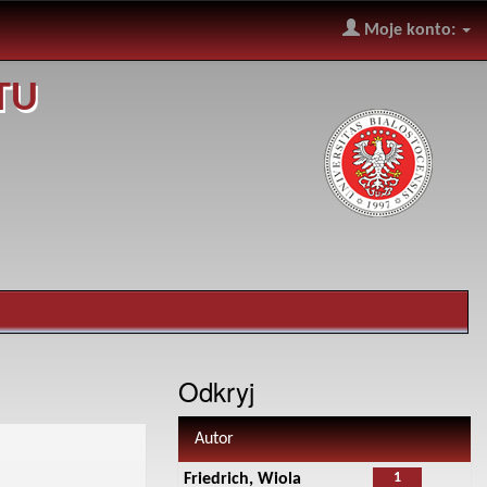
Moje konto:
TU
Odkryj
Autor
1
Friedrich, Wiola