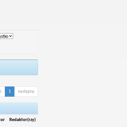
i
1
następny
tor
Redaktor(rzy)