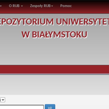
O RUB
Zespoły RUB
Pomoc
EPOZYTORIUM UNIWERSYTE
W BIAŁYMSTOKU