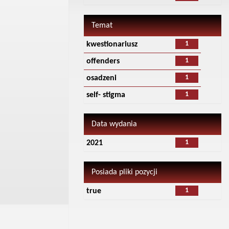
Temat
1
kwestionariusz
1
offenders
1
osadzeni
1
self- stigma
Data wydania
1
2021
Posiada pliki pozycji
1
true