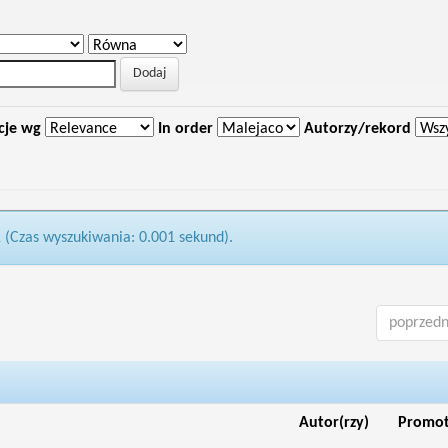
cje wg
In order
Autorzy/rekord
1 (Czas wyszukiwania: 0.001 sekund).
poprzedn
Autor(rzy)
Promo