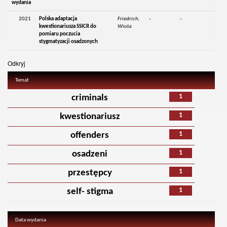
wydania
2021
Polska adaptacja
Friedrich,
-
-
kwestionariusza SSICR do
Wiola
pomiaru poczucia
stygmatyzacji osadzonych
Odkryj
Temat
1
criminals
1
kwestionariusz
1
offenders
1
osadzeni
1
przestępcy
1
self- stigma
Data wydania