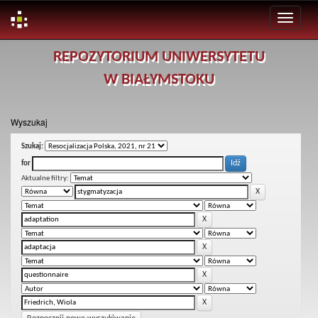
Skip
REPOZYTORIUM UNIWERSYTETU
navigation
W BIAŁYMSTOKU
Wyszukaj
Szukaj:
for
Aktualne filtry: