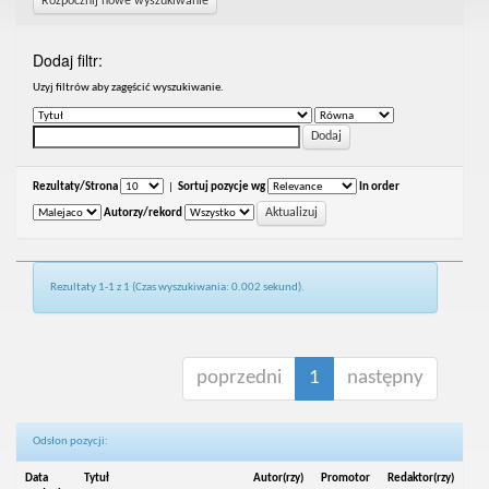
Rozpocznij nowe wyszukiwanie
Dodaj filtr:
Uzyj filtrów aby zagęścić wyszukiwanie.
Rezultaty/Strona
|
Sortuj pozycje wg
In order
Autorzy/rekord
Rezultaty 1-1 z 1 (Czas wyszukiwania: 0.002 sekund).
poprzedni
1
następny
Odsłon pozycji:
Data
Tytuł
Autor(rzy)
Promotor
Redaktor(rzy)