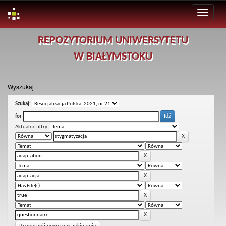
Skip
REPOZYTORIUM UNIWERSYTETU
navigation
W BIAŁYMSTOKU
Wyszukaj
Szukaj:
for
Aktualne filtry: