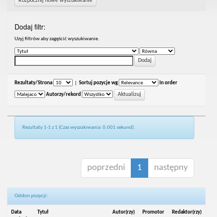
Rozpocznij nowe wyszukiwanie
Dodaj filtr:
Uzyj filtrów aby zagęścić wyszukiwanie.
Rezultaty/Strona
|
Sortuj pozycje wg
In order
Autorzy/rekord
Rezultaty 1-1 z 1 (Czas wyszukiwania: 0.001 sekund).
poprzedni
1
następny
Odsłon pozycji:
Data
Tytuł
Autor(rzy)
Promotor
Redaktor(rzy)