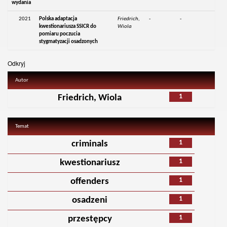
wydania
2021
Polska adaptacja
Friedrich,
-
-
kwestionariusza SSICR do
Wiola
pomiaru poczucia
stygmatyzacji osadzonych
Odkryj
Autor
1
Friedrich, Wiola
Temat
1
criminals
1
kwestionariusz
1
offenders
1
osadzeni
1
przestępcy