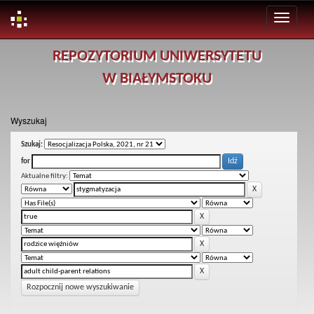
Skip
REPOZYTORIUM UNIWERSYTETU
navigation
W BIAŁYMSTOKU
Wyszukaj
Szukaj:
for
Aktualne filtry:
Rozpocznij nowe wyszukiwanie