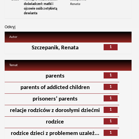
doświadczeń: matki i
Renata
ojcowie osób z etykietą
dewianta
Odkryj
Autor
1
Szczepanik, Renata
Temat
1
parents
1
parents of addicted children
1
prisoners’ parents
1
relacje rodziców z dorosłymi dziećmi
1
rodzice
1
rodzice dzieci z problemem uzależ...