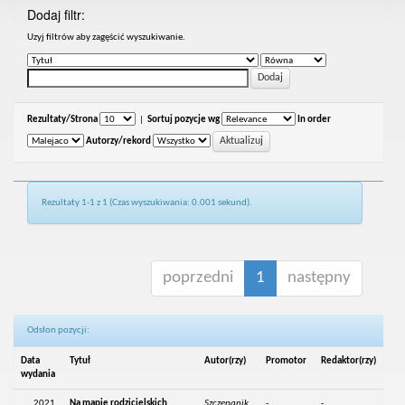
Dodaj filtr:
Uzyj filtrów aby zagęścić wyszukiwanie.
Rezultaty/Strona
|
Sortuj pozycje wg
In order
Autorzy/rekord
Rezultaty 1-1 z 1 (Czas wyszukiwania: 0.001 sekund).
poprzedni
1
następny
Odsłon pozycji:
Data
Tytuł
Autor(rzy)
Promotor
Redaktor(rzy)
wydania
2021
Na mapie rodzicielskich
Szczepanik,
-
-