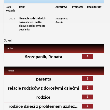
Data
Tytuł
Autor(rzy)
Promotor
Redaktor(rzy)
wydania
2021
Na mapie rodzicielskich
Szczepanik,
-
-
doświadczeń: matki i
Renata
ojcowie osób z etykietą
dewianta
Odkryj
Autor
1
Szczepanik, Renata
Temat
1
parents
1
relacje rodziców z dorosłymi dziećmi
1
rodzice
1
rodzice dzieci z problemem uzależ...