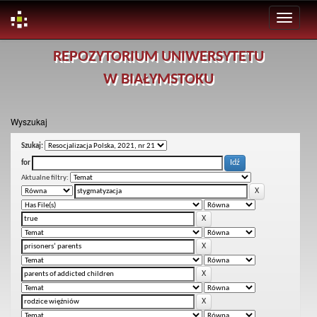
Skip
REPOZYTORIUM UNIWERSYTETU
navigation
W BIAŁYMSTOKU
Wyszukaj
Szukaj:
for
Aktualne filtry: