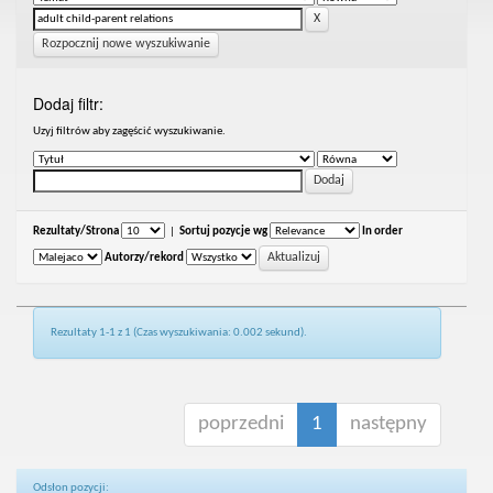
Rozpocznij nowe wyszukiwanie
Dodaj filtr:
Uzyj filtrów aby zagęścić wyszukiwanie.
Rezultaty/Strona
|
Sortuj pozycje wg
In order
Autorzy/rekord
Rezultaty 1-1 z 1 (Czas wyszukiwania: 0.002 sekund).
poprzedni
1
następny
Odsłon pozycji: