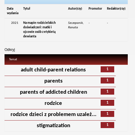
Data
Tytuł
Autor(rzy)
Promotor
Redaktor(rzy)
wydania
2021
Na mapie rodzicielskich
Szczepanik,
-
-
doświadczeń: matki i
Renata
ojcowie osób z etykietą
dewianta
Odkryj
Temat
1
adult child-parent relations
1
parents
1
parents of addicted children
1
rodzice
1
rodzice dzieci z problemem uzależ...
1
stigmatization