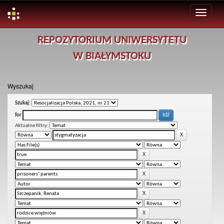
Skip
REPOZYTORIUM UNIWERSYTETU
navigation
W BIAŁYMSTOKU
Wyszukaj
Szukaj:
for
Aktualne filtry: