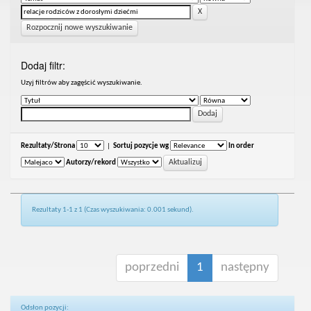
Rozpocznij nowe wyszukiwanie
Dodaj filtr:
Uzyj filtrów aby zagęścić wyszukiwanie.
Rezultaty/Strona
|
Sortuj pozycje wg
In order
Autorzy/rekord
Rezultaty 1-1 z 1 (Czas wyszukiwania: 0.001 sekund).
poprzedni
1
następny
Odsłon pozycji: