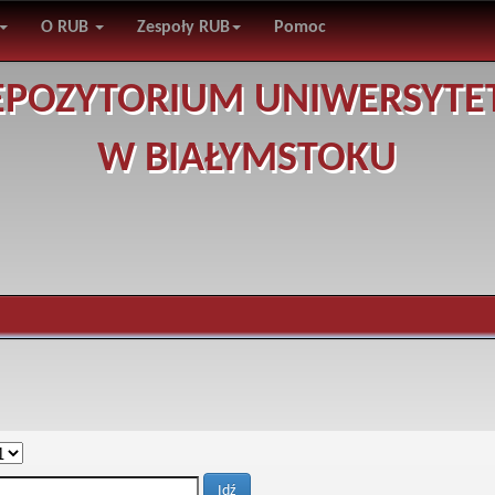
O RUB
Zespoły RUB
Pomoc
EPOZYTORIUM UNIWERSYTE
W BIAŁYMSTOKU