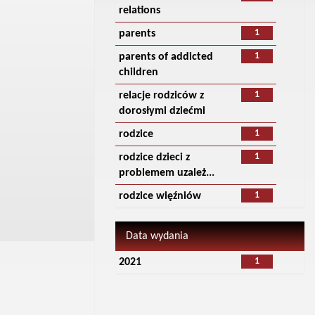
relations
1
parents
1
parents of addicted
children
1
relacje rodziców z
dorosłymi dziećmi
1
rodzice
1
rodzice dzieci z
problemem uzależ...
1
rodzice więźniów
Data wydania
1
2021