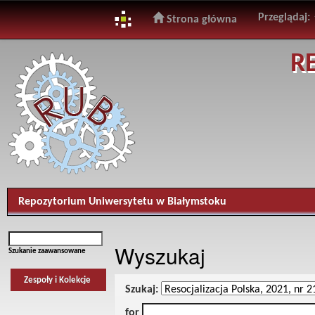
Przeglądaj:
Strona główna
Skip
R
navigation
Repozytorium Uniwersytetu w Białymstoku
Wyszukaj
Szukanie zaawansowane
Zespoły i Kolekcje
Szukaj:
for