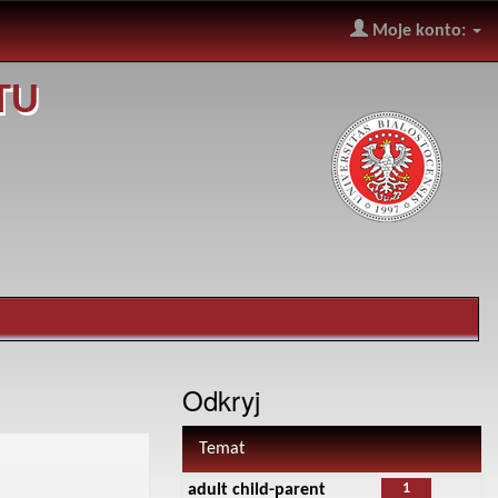
Moje konto:
TU
Odkryj
Temat
1
adult child-parent