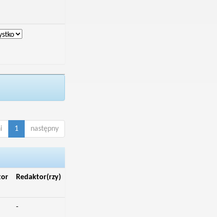
i
1
następny
tor
Redaktor(rzy)
-