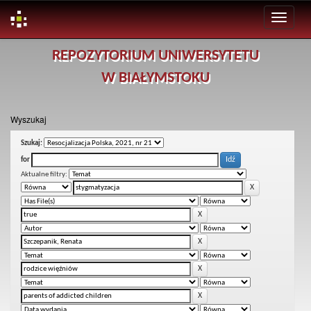
Skip
REPOZYTORIUM UNIWERSYTETU
navigation
W BIAŁYMSTOKU
Wyszukaj
Szukaj:
for
Aktualne filtry: