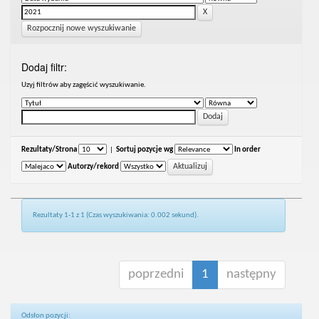
Rozpocznij nowe wyszukiwanie
Dodaj filtr:
Uzyj filtrów aby zagęścić wyszukiwanie.
Rezultaty/Strona
|
Sortuj pozycje wg
In order
Autorzy/rekord
Rezultaty 1-1 z 1 (Czas wyszukiwania: 0.002 sekund).
poprzedni
1
następny
Odsłon pozycji: