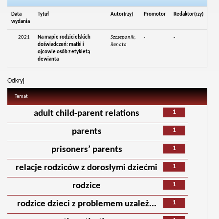
Data
Tytuł
Autor(rzy)
Promotor
Redaktor(rzy)
wydania
2021
Na mapie rodzicielskich
Szczepanik,
-
-
doświadczeń: matki i
Renata
ojcowie osób z etykietą
dewianta
Odkryj
Temat
1
adult child-parent relations
1
parents
1
prisoners’ parents
1
relacje rodziców z dorosłymi dziećmi
1
rodzice
1
rodzice dzieci z problemem uzależ...