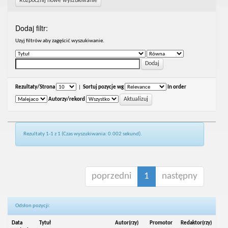
Rozpocznij nowe wyszukiwanie
Dodaj filtr:
Uzyj filtrów aby zagęścić wyszukiwanie.
Rezultaty/Strona
|
Sortuj pozycje wg
In order
Autorzy/rekord
Rezultaty 1-1 z 1 (Czas wyszukiwania: 0.002 sekund).
poprzedni
1
następny
Odsłon pozycji:
Data
Tytuł
Autor(rzy)
Promotor
Redaktor(rzy)