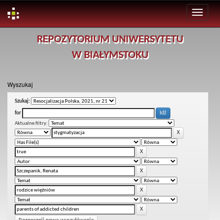
Skip
REPOZYTORIUM UNIWERSYTETU
navigation
W BIAŁYMSTOKU
Wyszukaj
Szukaj:
for
Aktualne filtry: