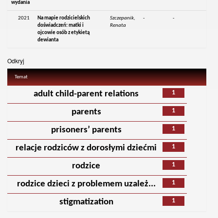
wydania
2021
Na mapie rodzicielskich
Szczepanik,
-
-
doświadczeń: matki i
Renata
ojcowie osób z etykietą
dewianta
Odkryj
Temat
1
adult child-parent relations
1
parents
1
prisoners’ parents
1
relacje rodziców z dorosłymi dziećmi
1
rodzice
1
rodzice dzieci z problemem uzależ...
1
stigmatization