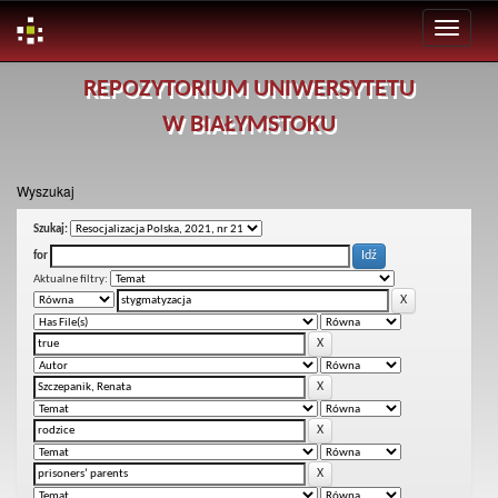
Skip
REPOZYTORIUM UNIWERSYTETU
navigation
W BIAŁYMSTOKU
Wyszukaj
Szukaj:
for
Aktualne filtry: