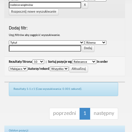
Rozpocznij nowe wyszukiwanie
Dodaj filtr:
Uzyj filtrów aby zagęścić wyszukiwanie.
Rezultaty/Strona
|
Sortuj pozycje wg
In order
Autorzy/rekord
Rezultaty 1-1 z 1 (Czas wyszukiwania: 0.001 sekund).
poprzedni
1
następny
Odsłon pozycji: