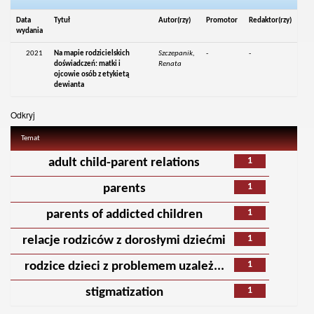
Data
Tytuł
Autor(rzy)
Promotor
Redaktor(rzy)
wydania
2021
Na mapie rodzicielskich
Szczepanik,
-
-
doświadczeń: matki i
Renata
ojcowie osób z etykietą
dewianta
Odkryj
Temat
1
adult child-parent relations
1
parents
1
parents of addicted children
1
relacje rodziców z dorosłymi dziećmi
1
rodzice dzieci z problemem uzależ...
1
stigmatization