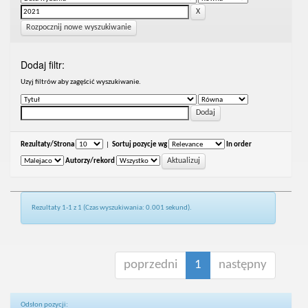
Rozpocznij nowe wyszukiwanie
Dodaj filtr:
Uzyj filtrów aby zagęścić wyszukiwanie.
Rezultaty/Strona
|
Sortuj pozycje wg
In order
Autorzy/rekord
Rezultaty 1-1 z 1 (Czas wyszukiwania: 0.001 sekund).
poprzedni
1
następny
Odsłon pozycji: