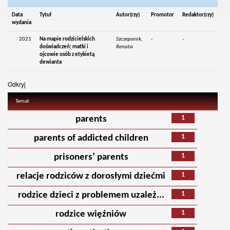
Data
Tytuł
Autor(rzy)
Promotor
Redaktor(rzy)
wydania
2021
Na mapie rodzicielskich
Szczepanik,
-
-
doświadczeń: matki i
Renata
ojcowie osób z etykietą
dewianta
Odkryj
Temat
1
parents
1
parents of addicted children
1
prisoners’ parents
1
relacje rodziców z dorosłymi dziećmi
1
rodzice dzieci z problemem uzależ...
1
rodzice więźniów