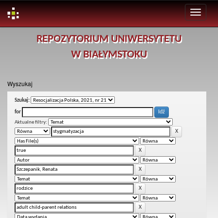
Skip
REPOZYTORIUM UNIWERSYTETU
navigation
W BIAŁYMSTOKU
Wyszukaj
Szukaj:
for
Aktualne filtry: