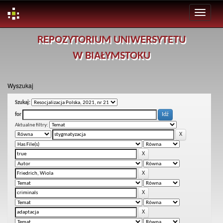
Skip
REPOZYTORIUM UNIWERSYTETU
navigation
W BIAŁYMSTOKU
Wyszukaj
Szukaj:
for
Aktualne filtry: