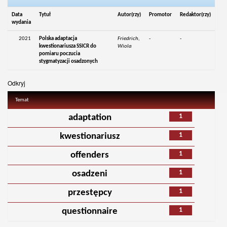
Data
Tytuł
Autor(rzy)
Promotor
Redaktor(rzy)
wydania
2021
Polska adaptacja
Friedrich,
-
-
kwestionariusza SSICR do
Wiola
pomiaru poczucia
stygmatyzacji osadzonych
Odkryj
Temat
1
adaptation
1
kwestionariusz
1
offenders
1
osadzeni
1
przestępcy
1
questionnaire