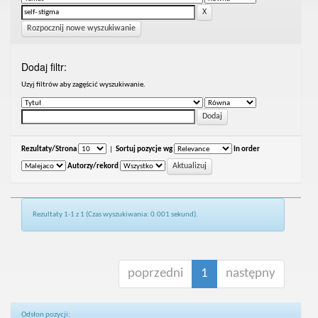
Rozpocznij nowe wyszukiwanie
Dodaj filtr:
Uzyj filtrów aby zagęścić wyszukiwanie.
Rezultaty/Strona
|
Sortuj pozycje wg
In order
Autorzy/rekord
Rezultaty 1-1 z 1 (Czas wyszukiwania: 0.001 sekund).
poprzedni
1
następny
Odsłon pozycji: