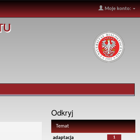
Moje konto:
TU
Odkryj
Temat
1
adaptacja