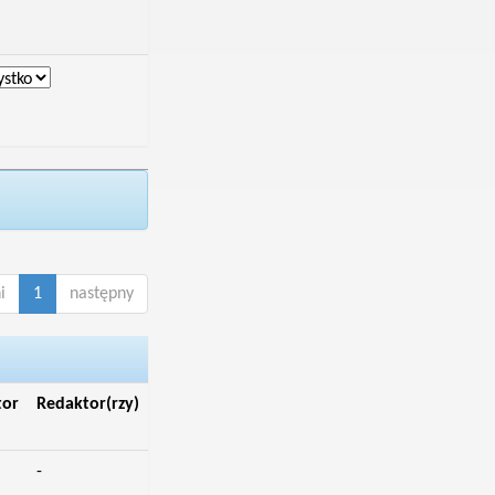
i
1
następny
tor
Redaktor(rzy)
-