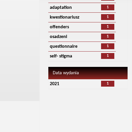
1
adaptation
1
kwestionariusz
1
offenders
1
osadzeni
1
questionnaire
1
self- stigma
Data wydania
1
2021