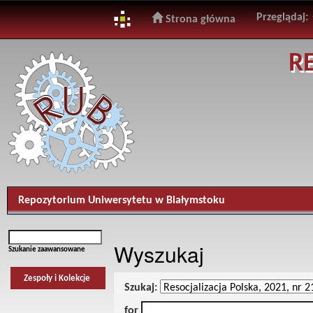
Przeglądaj:
Strona główna
Skip
R
navigation
Repozytorium Uniwersytetu w Białymstoku
Wyszukaj
Szukanie zaawansowane
Zespoły i Kolekcje
Szukaj:
for