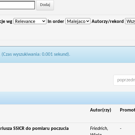
cje wg
In order
Autorzy/rekord
1 (Czas wyszukiwania: 0.001 sekund).
poprzedn
Autor(rzy)
Promo
riusza SSICR do pomiaru poczucia
Friedrich,
-