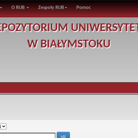
O RUB
Zespoły RUB
Pomoc
EPOZYTORIUM UNIWERSYTE
W BIAŁYMSTOKU