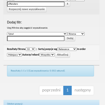
Rozpocznij nowe wyszukiwanie
Dodaj filtr:
Uzyj filtrów aby zagęścić wyszukiwanie.
Rezultaty/Strona
|
Sortuj pozycje wg
In order
Autorzy/rekord
Rezultaty 1-1 z 1 (Czas wyszukiwania: 0.002 sekund).
poprzedni
1
następny
Odsłon pozycji: