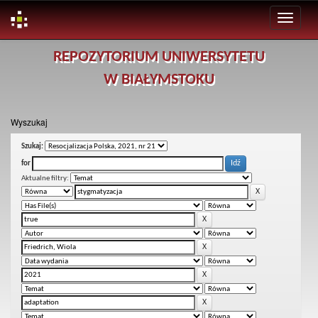
Skip
REPOZYTORIUM UNIWERSYTETU
navigation
W BIAŁYMSTOKU
Wyszukaj
Szukaj:
for
Aktualne filtry: