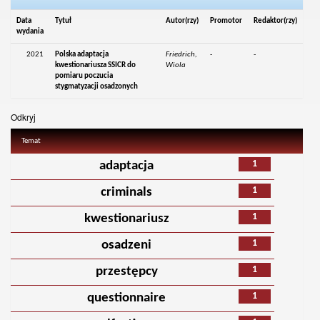
Data
Tytuł
Autor(rzy)
Promotor
Redaktor(rzy)
wydania
2021
Polska adaptacja
Friedrich,
-
-
kwestionariusza SSICR do
Wiola
pomiaru poczucia
stygmatyzacji osadzonych
Odkryj
Temat
1
adaptacja
1
criminals
1
kwestionariusz
1
osadzeni
1
przestępcy
1
questionnaire