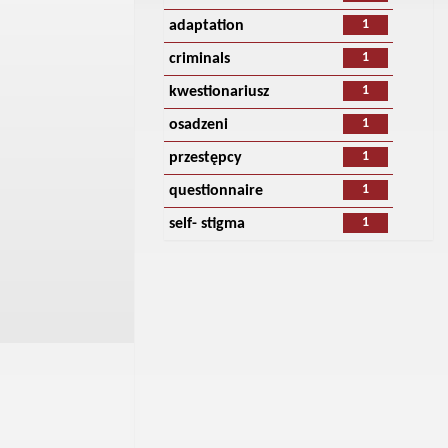
1
adaptation
1
criminals
1
kwestionariusz
1
osadzeni
1
przestępcy
1
questionnaire
1
self- stigma