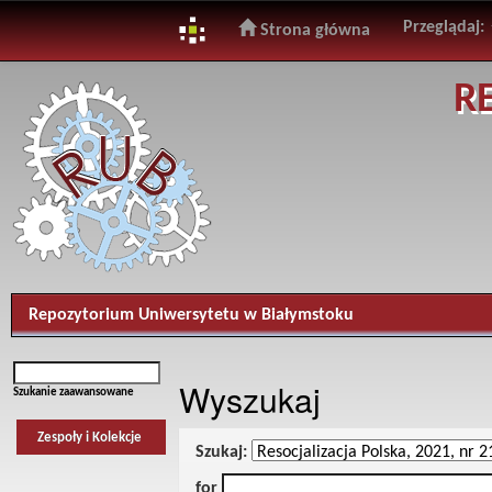
Przeglądaj:
Strona główna
Skip
R
navigation
Repozytorium Uniwersytetu w Białymstoku
Wyszukaj
Szukanie zaawansowane
Zespoły i Kolekcje
Szukaj:
for