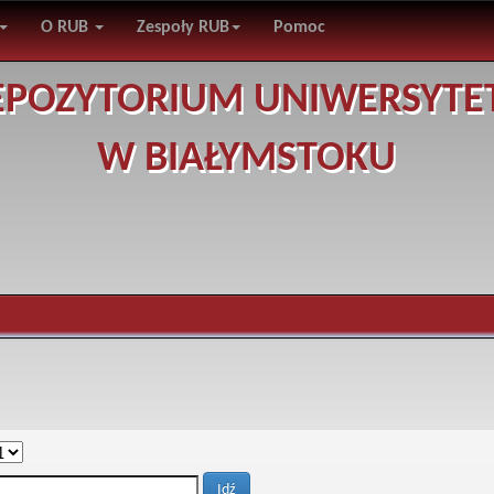
O RUB
Zespoły RUB
Pomoc
EPOZYTORIUM UNIWERSYTE
W BIAŁYMSTOKU