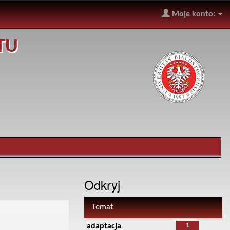
Moje konto:
TU
Odkryj
Temat
1
adaptacja