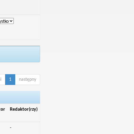
i
1
następny
tor
Redaktor(rzy)
-