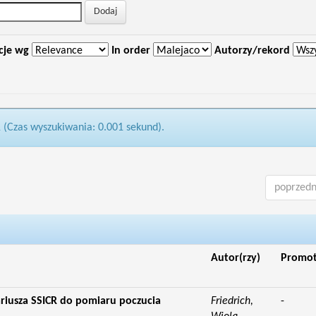
cje wg
In order
Autorzy/rekord
1 (Czas wyszukiwania: 0.001 sekund).
poprzedn
Autor(rzy)
Promo
riusza SSICR do pomiaru poczucia
Friedrich,
-