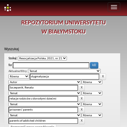
Skip
REPOZYTORIUM UNIWERSYTETU
navigation
W BIAŁYMSTOKU
Wyszukaj
Szukaj:
for
Aktualne filtry: