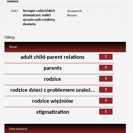
wydania
2021
Na mapie rodzicielskich
Szczepanik,
-
-
doświadczeń: matki i
Renata
ojcowie osób z etykietą
dewianta
Odkryj
Temat
1
adult child-parent relations
1
parents
1
rodzice
1
rodzice dzieci z problemem uzależ...
1
rodzice więźniów
1
stigmatization
Data wydania