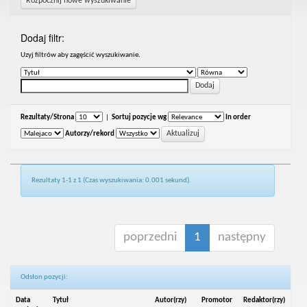
Rozpocznij nowe wyszukiwanie
Dodaj filtr:
Uzyj filtrów aby zagęścić wyszukiwanie.
Rezultaty/Strona
|
Sortuj pozycje wg
In order
Autorzy/rekord
Rezultaty 1-1 z 1 (Czas wyszukiwania: 0.001 sekund).
poprzedni
1
następny
Odsłon pozycji:
Data
Tytuł
Autor(rzy)
Promotor
Redaktor(rzy)