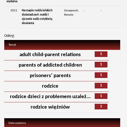
wydania
2021
Na mapie rodzicielskich
Szczepanik,
-
-
doświadczeń: matki i
Renata
ojcowie osób z etykietą
dewianta
Odkryj
Temat
1
adult child-parent relations
1
parents of addicted children
1
prisoners’ parents
1
rodzice
1
rodzice dzieci z problemem uzależ...
1
rodzice więźniów
Data wydania