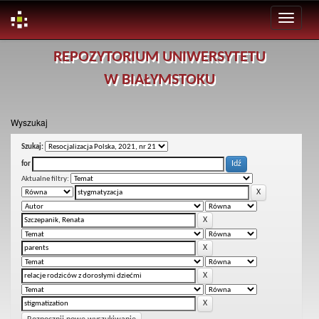
Skip
REPOZYTORIUM UNIWERSYTETU
navigation
W BIAŁYMSTOKU
Wyszukaj
Szukaj:
for
Aktualne filtry: