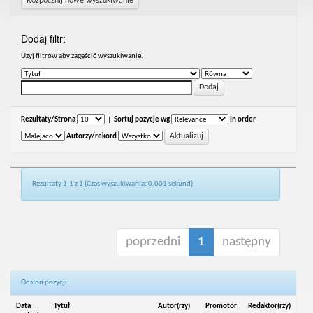
Rozpocznij nowe wyszukiwanie
Dodaj filtr:
Uzyj filtrów aby zagęścić wyszukiwanie.
Rezultaty/Strona
|
Sortuj pozycje wg
In order
Autorzy/rekord
Rezultaty 1-1 z 1 (Czas wyszukiwania: 0.001 sekund).
poprzedni
1
następny
Odsłon pozycji:
Data
Tytuł
Autor(rzy)
Promotor
Redaktor(rzy)