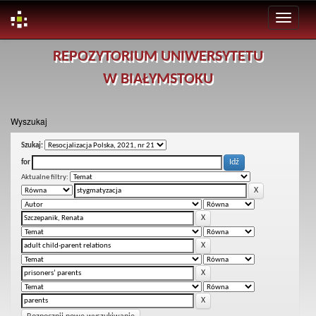
Skip
REPOZYTORIUM UNIWERSYTETU
navigation
W BIAŁYMSTOKU
Wyszukaj
Szukaj:
for
Aktualne filtry: