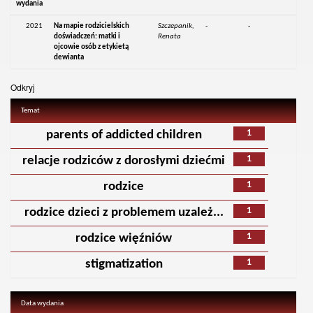
wydania
2021
Na mapie rodzicielskich
Szczepanik,
-
-
doświadczeń: matki i
Renata
ojcowie osób z etykietą
dewianta
Odkryj
Temat
1
parents of addicted children
1
relacje rodziców z dorosłymi dziećmi
1
rodzice
1
rodzice dzieci z problemem uzależ...
1
rodzice więźniów
1
stigmatization
Data wydania