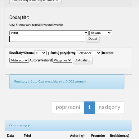
Rozpocznij nowe wyszukiwanie
Dodaj filtr:
Uzyj filtrów aby zagęścić wyszukiwanie.
Rezultaty/Strona
|
Sortuj pozycje wg
In order
Autorzy/rekord
Rezultaty 1-1 z 1 (Czas wyszukiwania: 0.002 sekund).
poprzedni
1
następny
Odsłon pozycji:
Data
Tytuł
Autor(rzy)
Promotor
Redaktor(rzy)