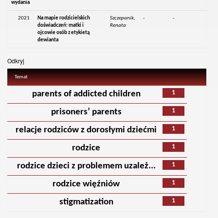
wydania
2021
Na mapie rodzicielskich
Szczepanik,
-
-
doświadczeń: matki i
Renata
ojcowie osób z etykietą
dewianta
Odkryj
Temat
1
parents of addicted children
1
prisoners’ parents
1
relacje rodziców z dorosłymi dziećmi
1
rodzice
1
rodzice dzieci z problemem uzależ...
1
rodzice więźniów
1
stigmatization