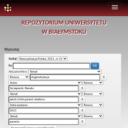
Skip
REPOZYTORIUM UNIWERSYTETU
navigation
W BIAŁYMSTOKU
Wyszukaj
Szukaj:
for
Aktualne filtry: