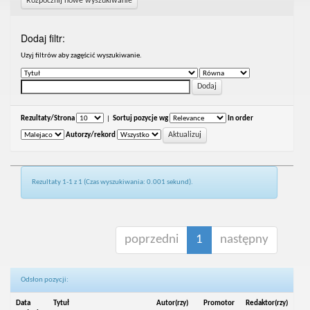
Rozpocznij nowe wyszukiwanie
Dodaj filtr:
Uzyj filtrów aby zagęścić wyszukiwanie.
Rezultaty/Strona
|
Sortuj pozycje wg
In order
Autorzy/rekord
Rezultaty 1-1 z 1 (Czas wyszukiwania: 0.001 sekund).
poprzedni
1
następny
Odsłon pozycji:
Data
Tytuł
Autor(rzy)
Promotor
Redaktor(rzy)