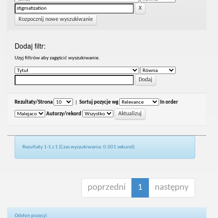
Rozpocznij nowe wyszukiwanie
Dodaj filtr:
Uzyj filtrów aby zagęścić wyszukiwanie.
Rezultaty/Strona
|
Sortuj pozycje wg
In order
Autorzy/rekord
Rezultaty 1-1 z 1 (Czas wyszukiwania: 0.001 sekund).
poprzedni
1
następny
Odsłon pozycji: