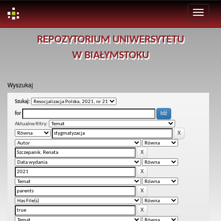
Skip
REPOZYTORIUM UNIWERSYTETU
navigation
W BIAŁYMSTOKU
Wyszukaj
Szukaj:
for
Aktualne filtry: