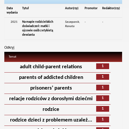
Data
Tytuł
Autor(rzy)
Promotor
Redaktor(rzy)
wydania
2021
Na mapie rodzicielskich
Szczepanik,
-
-
doświadczeń: matki i
Renata
ojcowie osób z etykietą
dewianta
Odkryj
Temat
1
adult child-parent relations
1
parents of addicted children
1
prisoners’ parents
1
relacje rodziców z dorosłymi dziećmi
1
rodzice
1
rodzice dzieci z problemem uzależ...