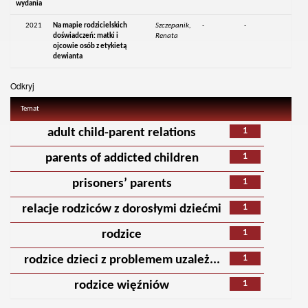
wydania
2021
Na mapie rodzicielskich
Szczepanik,
-
-
doświadczeń: matki i
Renata
ojcowie osób z etykietą
dewianta
Odkryj
Temat
1
adult child-parent relations
1
parents of addicted children
1
prisoners’ parents
1
relacje rodziców z dorosłymi dziećmi
1
rodzice
1
rodzice dzieci z problemem uzależ...
1
rodzice więźniów