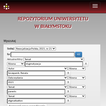
Skip
REPOZYTORIUM UNIWERSYTETU
navigation
W BIAŁYMSTOKU
Wyszukaj
Szukaj:
for
Aktualne filtry: