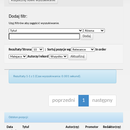
Rozpocznij nowe wyszukiwanie
Dodaj filtr:
Uzyj filtrów aby zagęścić wyszukiwanie.
Rezultaty/Strona
|
Sortuj pozycje wg
In order
Autorzy/rekord
Rezultaty 1-1 z 1 (Czas wyszukiwania: 0.001 sekund).
poprzedni
1
następny
Odsłon pozycji:
Data
Tytuł
Autor(rzy)
Promotor
Redaktor(rzy)