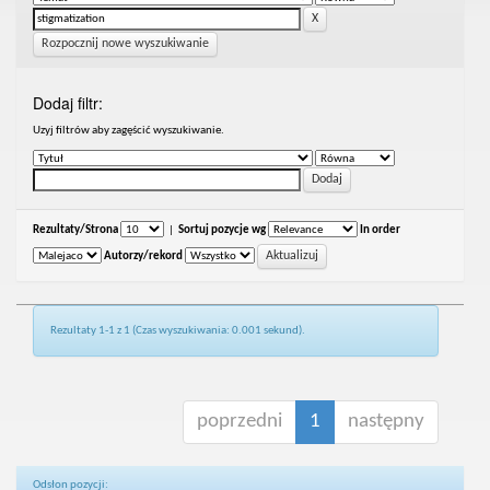
Rozpocznij nowe wyszukiwanie
Dodaj filtr:
Uzyj filtrów aby zagęścić wyszukiwanie.
Rezultaty/Strona
|
Sortuj pozycje wg
In order
Autorzy/rekord
Rezultaty 1-1 z 1 (Czas wyszukiwania: 0.001 sekund).
poprzedni
1
następny
Odsłon pozycji: