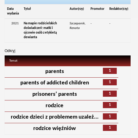
Data
Tytuł
Autor(rzy)
Promotor
Redaktor(rzy)
wydania
2021
Na mapie rodzicielskich
Szczepanik,
-
-
doświadczeń: matki i
Renata
ojcowie osób z etykietą
dewianta
Odkryj
Temat
1
parents
1
parents of addicted children
1
prisoners’ parents
1
rodzice
1
rodzice dzieci z problemem uzależ...
1
rodzice więźniów