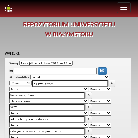
Skip
REPOZYTORIUM UNIWERSYTETU
navigation
W BIAŁYMSTOKU
Wyszukaj
Szukaj:
for
Aktualne filtry: