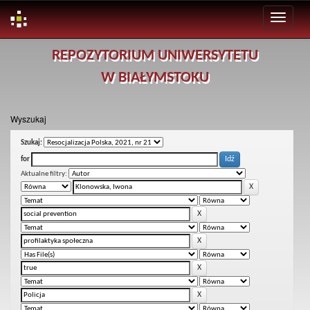
Skip
REPOZYTORIUM UNIWERSYTETU
navigation
W BIAŁYMSTOKU
Wyszukaj
Szukaj:
for
Aktualne filtry: