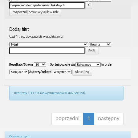
Rozpocznij nowe wyszukiwanie
Dodaj filtr:
Uzyj filtrów aby zagęścić wyszukiwanie.
Rezultaty/Strona
|
Sortuj pozycje wg
In order
Autorzy/rekord
Rezultaty 1-1 z 1 (Czas wyszukiwania: 0.002 sekund).
poprzedni
1
następny
Odsłon pozycji: