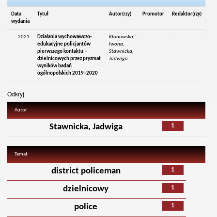
Data
Tytuł
Autor(rzy)
Promotor
Redaktor(rzy)
wydania
2021
Działania wychowawczo-
Klonowska,
-
-
edukacyjne policjantów
Iwona;
pierwszego kontaktu –
Stawnicka,
dzielnicowych przez pryzmat
Jadwiga
wyników badań
ogólnopolskich 2019–2020
Odkryj
Autor
1
Stawnicka, Jadwiga
Temat
1
district policeman
1
dzielnicowy
1
police