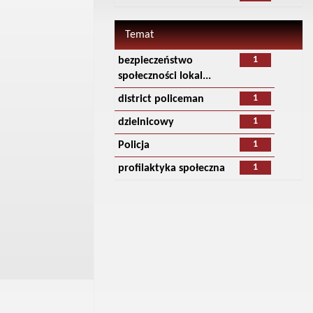
Temat
1
bezpieczeństwo
społeczności lokal...
1
district policeman
1
dzielnicowy
1
Policja
1
profilaktyka społeczna