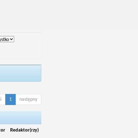
i
1
następny
tor
Redaktor(rzy)