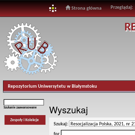
Przeglądaj:
Strona główna
Skip
R
navigation
Repozytorium Uniwersytetu w Białymstoku
Wyszukaj
Szukanie zaawansowane
Zespoły i Kolekcje
Szukaj:
for