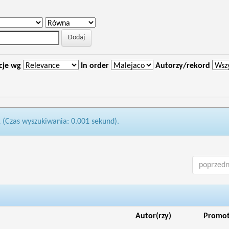
cje wg
In order
Autorzy/rekord
1 (Czas wyszukiwania: 0.001 sekund).
poprzedn
Autor(rzy)
Promo