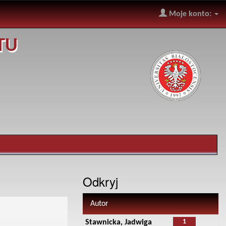
Moje konto:
TU
Odkryj
Autor
1
Stawnicka, Jadwiga