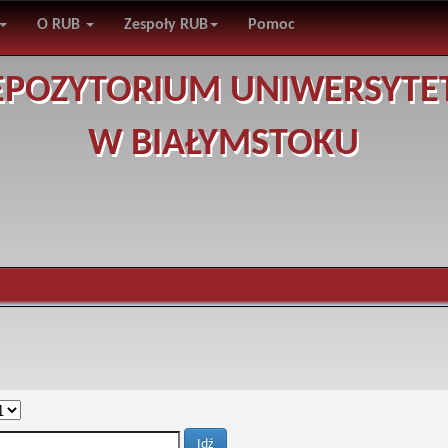
O RUB
Zespoły RUB
Pomoc
EPOZYTORIUM UNIWERSYTE
W BIAŁYMSTOKU