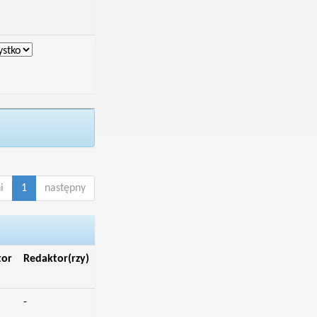
i
1
następny
tor
Redaktor(rzy)
-