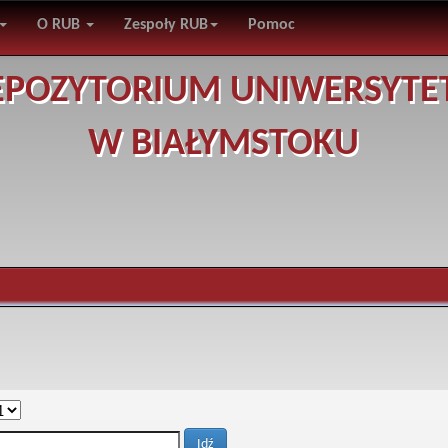
O RUB
Zespoły RUB
Pomoc
EPOZYTORIUM UNIWERSYTE
W BIAŁYMSTOKU