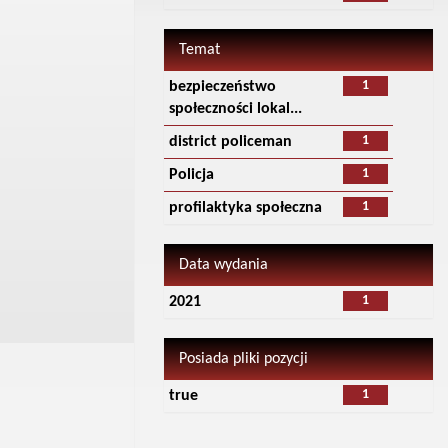
Temat
1
bezpieczeństwo
społeczności lokal...
1
district policeman
1
Policja
1
profilaktyka społeczna
Data wydania
1
2021
Posiada pliki pozycji
1
true