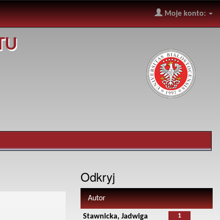
Moje konto:
TU
Odkryj
Autor
1
Stawnicka, Jadwiga