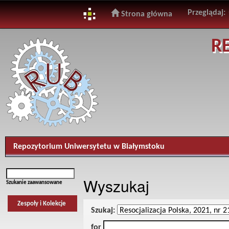
Przeglądaj:
Strona główna
Skip
R
navigation
Repozytorium Uniwersytetu w Białymstoku
Wyszukaj
Szukanie zaawansowane
Zespoły i Kolekcje
Szukaj:
for