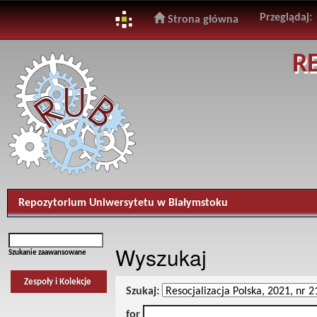
Przeglądaj:
Strona główna
Skip
R
navigation
Repozytorium Uniwersytetu w Białymstoku
Wyszukaj
Szukanie zaawansowane
Zespoły i Kolekcje
Szukaj:
for