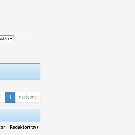
i
1
następny
tor
Redaktor(rzy)