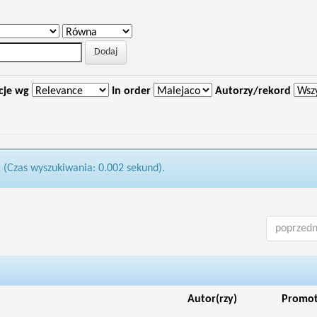
cje wg
In order
Autorzy/rekord
1 (Czas wyszukiwania: 0.002 sekund).
poprzedn
Autor(rzy)
Promo