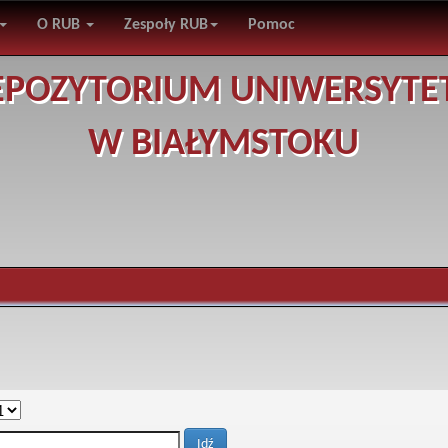
O RUB
Zespoły RUB
Pomoc
EPOZYTORIUM UNIWERSYTE
W BIAŁYMSTOKU