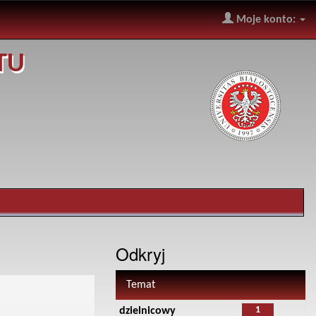
Moje konto:
TU
Odkryj
Temat
1
dzielnicowy