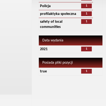
1
Policja
1
profilaktyka społeczna
1
safety of local
communities
Data wydania
1
2021
Posiada pliki pozycji
1
true