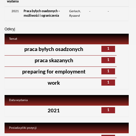
wydania
2021
Praca byłych osadzonych –
Gerlach,
-
-
możliwości i ograniczenia
Ryszard
Odkryj
Temat
1
praca byłych osadzonych
1
praca skazanych
1
preparing for employment
1
work
Data wydania
1
2021
Posiada pliki pozycji