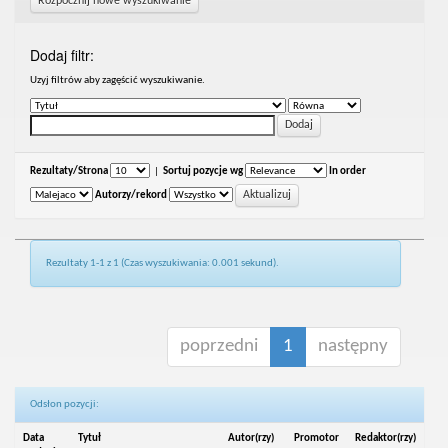
Rozpocznij nowe wyszukiwanie
Dodaj filtr:
Uzyj filtrów aby zagęścić wyszukiwanie.
Rezultaty/Strona
|
Sortuj pozycje wg
In order
Autorzy/rekord
Rezultaty 1-1 z 1 (Czas wyszukiwania: 0.001 sekund).
poprzedni
1
następny
Odsłon pozycji:
Data
Tytuł
Autor(rzy)
Promotor
Redaktor(rzy)