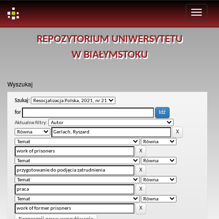
Skip
REPOZYTORIUM UNIWERSYTETU
navigation
W BIAŁYMSTOKU
Wyszukaj
Szukaj:
for
Aktualne filtry: