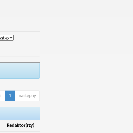
i
1
następny
Redaktor(rzy)