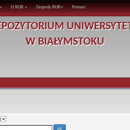
O RUB
Zespoły RUB
Pomoc
EPOZYTORIUM UNIWERSYTE
W BIAŁYMSTOKU