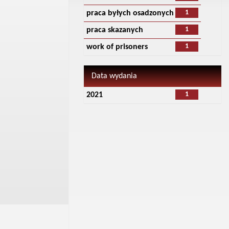
1
praca byłych osadzonych
1
praca skazanych
1
work of prisoners
Data wydania
1
2021