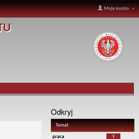
Moje konto:
TU
Odkryj
Temat
1
praca