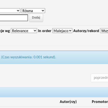
cje wg
In order
Autorzy/rekord
1 (Czas wyszukiwania: 0.001 sekund).
poprzedn
Autor(rzy)
Promotor