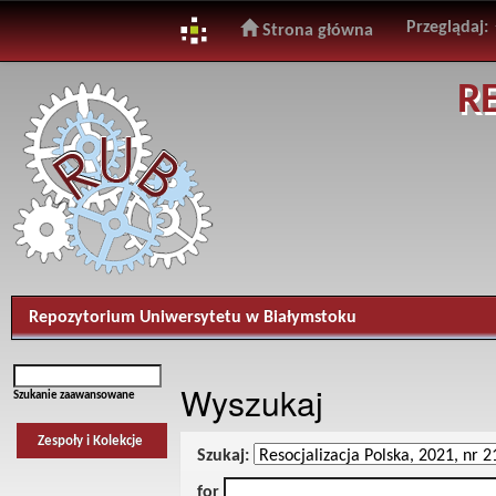
Przeglądaj:
Strona główna
Skip
R
navigation
Repozytorium Uniwersytetu w Białymstoku
Wyszukaj
Szukanie zaawansowane
Zespoły i Kolekcje
Szukaj:
for