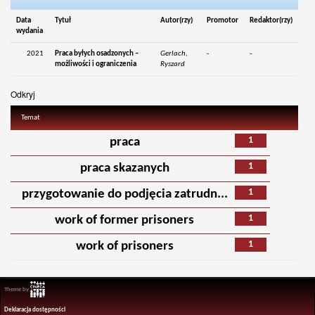
Data
Tytuł
Autor(rzy)
Promotor
Redaktor(rzy)
wydania
2021
Praca byłych osadzonych –
Gerlach,
-
-
możliwości i ograniczenia
Ryszard
Odkryj
Temat
1
praca
1
praca skazanych
1
przygotowanie do podjęcia zatrudn...
1
work of former prisoners
1
work of prisoners
Theme by
Deklaracja dostępności