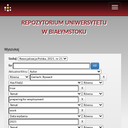
Skip
REPOZYTORIUM UNIWERSYTETU
navigation
W BIAŁYMSTOKU
Wyszukaj
Szukaj:
for
Aktualne filtry: