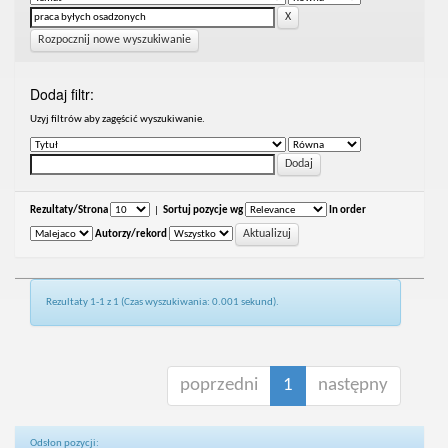
Rozpocznij nowe wyszukiwanie
Dodaj filtr:
Uzyj filtrów aby zagęścić wyszukiwanie.
Rezultaty/Strona
|
Sortuj pozycje wg
In order
Autorzy/rekord
Rezultaty 1-1 z 1 (Czas wyszukiwania: 0.001 sekund).
poprzedni
1
następny
Odsłon pozycji: