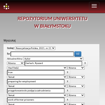
Skip
REPOZYTORIUM UNIWERSYTETU
navigation
W BIAŁYMSTOKU
Wyszukaj
Szukaj:
for
Aktualne filtry: