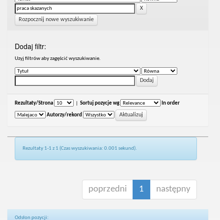
Rozpocznij nowe wyszukiwanie
Dodaj filtr:
Uzyj filtrów aby zagęścić wyszukiwanie.
Rezultaty/Strona
|
Sortuj pozycje wg
In order
Autorzy/rekord
Rezultaty 1-1 z 1 (Czas wyszukiwania: 0.001 sekund).
poprzedni
1
następny
Odsłon pozycji: