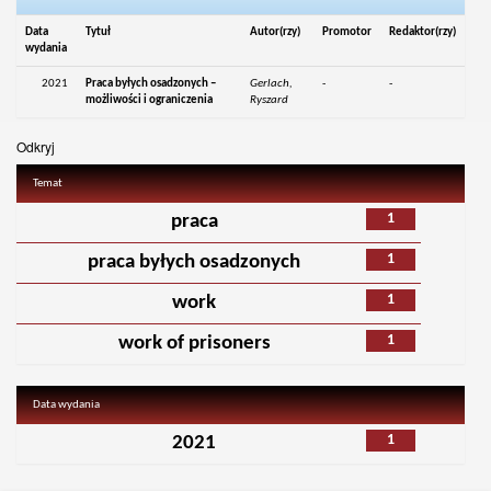
Data
Tytuł
Autor(rzy)
Promotor
Redaktor(rzy)
wydania
2021
Praca byłych osadzonych –
Gerlach,
-
-
możliwości i ograniczenia
Ryszard
Odkryj
Temat
1
praca
1
praca byłych osadzonych
1
work
1
work of prisoners
Data wydania
1
2021