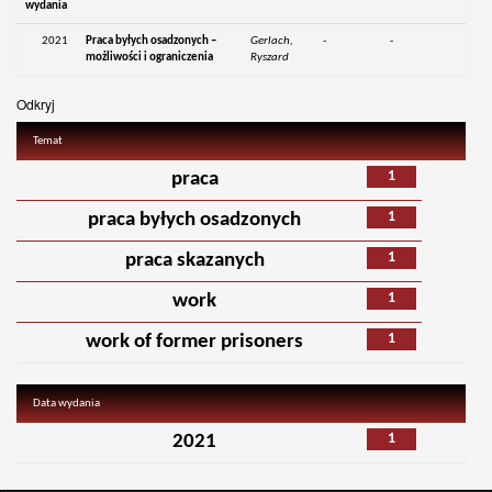
wydania
2021
Praca byłych osadzonych –
Gerlach,
-
-
możliwości i ograniczenia
Ryszard
Odkryj
Temat
1
praca
1
praca byłych osadzonych
1
praca skazanych
1
work
1
work of former prisoners
Data wydania
1
2021