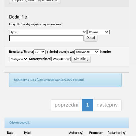
Rozpocznij nowe wyszukiwanie
Dodaj filtr:
Uzyj filtrów aby zagęścić wyszukiwanie.
Rezultaty/Strona
|
Sortuj pozycje wg
In order
Autorzy/rekord
Rezultaty 1-1 z 1 (Czas wyszukiwania: 0.001 sekund).
poprzedni
1
następny
Odsłon pozycji:
Data
Tytuł
Autor(rzy)
Promotor
Redaktor(rzy)