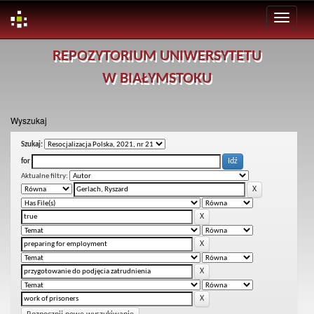
Skip
REPOZYTORIUM UNIWERSYTETU
navigation
W BIAŁYMSTOKU
Wyszukaj
Szukaj:
for
Aktualne filtry: