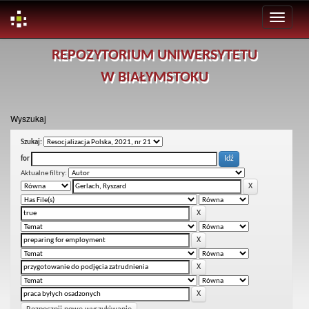
Skip
REPOZYTORIUM UNIWERSYTETU
navigation
W BIAŁYMSTOKU
Wyszukaj
Szukaj:
for
Aktualne filtry: