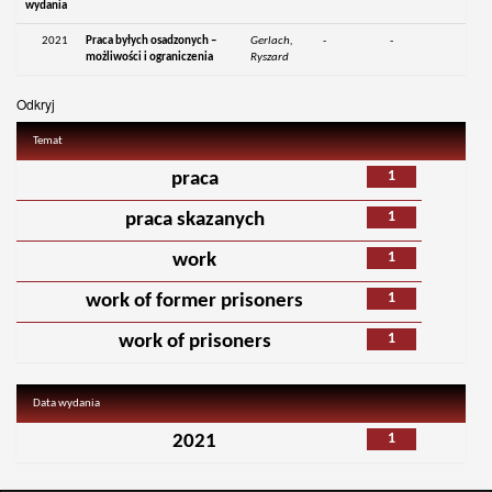
wydania
2021
Praca byłych osadzonych –
Gerlach,
-
-
możliwości i ograniczenia
Ryszard
Odkryj
Temat
1
praca
1
praca skazanych
1
work
1
work of former prisoners
1
work of prisoners
Data wydania
1
2021