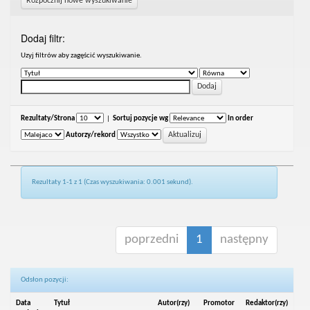
Rozpocznij nowe wyszukiwanie
Dodaj filtr:
Uzyj filtrów aby zagęścić wyszukiwanie.
Rezultaty/Strona
|
Sortuj pozycje wg
In order
Autorzy/rekord
Rezultaty 1-1 z 1 (Czas wyszukiwania: 0.001 sekund).
poprzedni
1
następny
Odsłon pozycji:
Data
Tytuł
Autor(rzy)
Promotor
Redaktor(rzy)