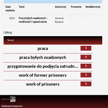
Data
Tytuł
Autor(rzy)
Promotor
Redaktor(rzy)
wydania
2021
Praca byłych osadzonych –
Gerlach,
-
-
możliwości i ograniczenia
Ryszard
Odkryj
Temat
1
praca
1
praca byłych osadzonych
1
przygotowanie do podjęcia zatrudn...
1
work of former prisoners
1
work of prisoners
Theme by
Deklaracja dostępności