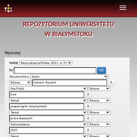
Skip
REPOZYTORIUM UNIWERSYTETU
navigation
W BIAŁYMSTOKU
Wyszukaj
Szukaj:
for
Aktualne filtry: