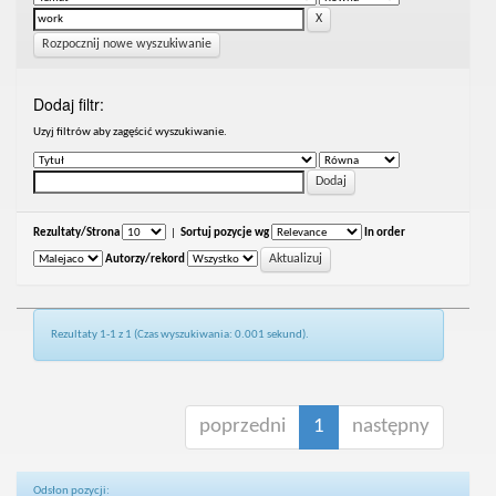
Rozpocznij nowe wyszukiwanie
Dodaj filtr:
Uzyj filtrów aby zagęścić wyszukiwanie.
Rezultaty/Strona
|
Sortuj pozycje wg
In order
Autorzy/rekord
Rezultaty 1-1 z 1 (Czas wyszukiwania: 0.001 sekund).
poprzedni
1
następny
Odsłon pozycji: