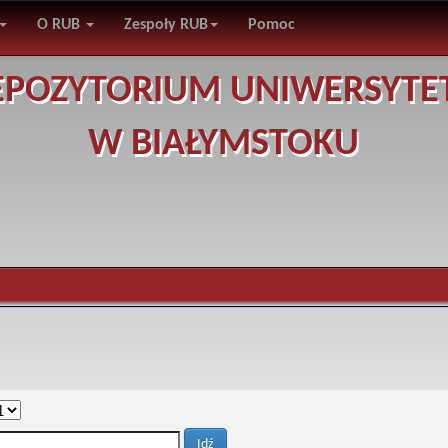
O RUB
Zespoły RUB
Pomoc
EPOZYTORIUM UNIWERSYTE
W BIAŁYMSTOKU