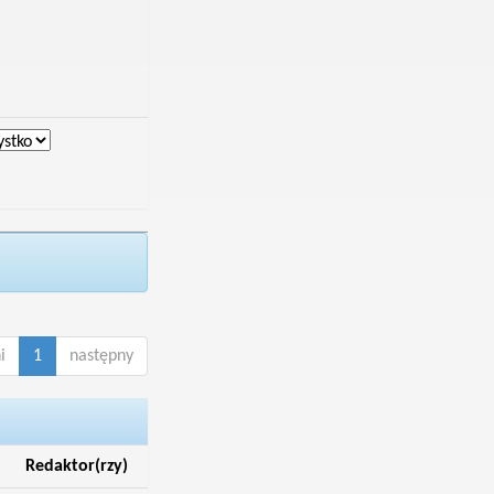
i
1
następny
Redaktor(rzy)