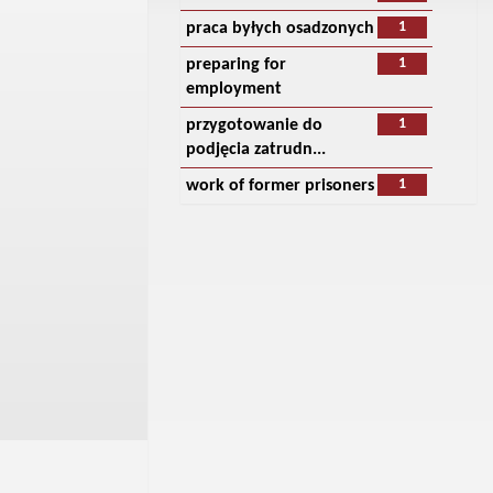
1
praca byłych osadzonych
1
preparing for
employment
1
przygotowanie do
podjęcia zatrudn...
1
work of former prisoners