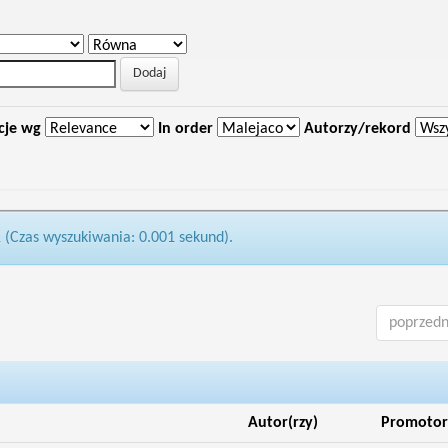
cje wg
In order
Autorzy/rekord
1 (Czas wyszukiwania: 0.001 sekund).
poprzedn
Autor(rzy)
Promotor