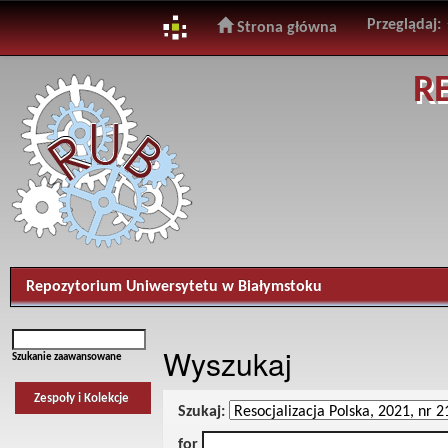
Przeglądaj:
Strona główna
Skip
R
navigation
Repozytorium Uniwersytetu w Białymstoku
Wyszukaj
Szukanie zaawansowane
Zespoły i Kolekcje
Szukaj:
for