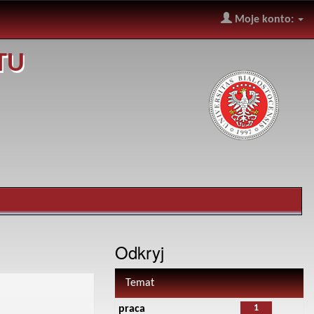
Moje konto:
TU
Odkryj
Temat
1
praca