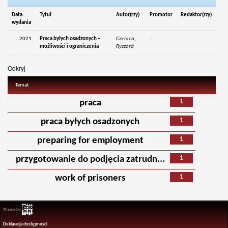
Data
Tytuł
Autor(rzy)
Promotor
Redaktor(rzy)
wydania
2021
Praca byłych osadzonych –
Gerlach,
-
-
możliwości i ograniczenia
Ryszard
Odkryj
Temat
1
praca
1
praca byłych osadzonych
1
preparing for employment
1
przygotowanie do podjęcia zatrudn...
1
work of prisoners
Theme by
Deklaracja dostępności