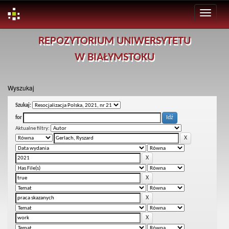
Skip
REPOZYTORIUM UNIWERSYTETU
navigation
W BIAŁYMSTOKU
Wyszukaj
Szukaj:
for
Aktualne filtry: