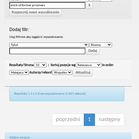
Rozpocznij nowe wyszukiwanie
Dodaj filtr:
Uzyj filtrów aby zagęścić wyszukiwanie.
Rezultaty/Strona
|
Sortuj pozycje wg
In order
Autorzy/rekord
Rezultaty 1-1 z 1 (Czas wyszukiwania: 0.001 sekund).
poprzedni
1
następny
Odsłon pozycji: