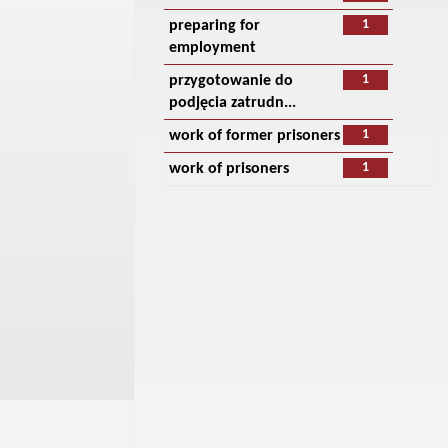
1
preparing for
employment
1
przygotowanie do
podjęcia zatrudn...
1
work of former prisoners
1
work of prisoners