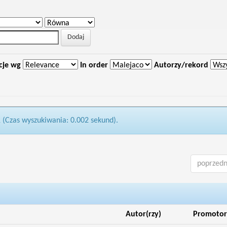
cje wg
In order
Autorzy/rekord
1 (Czas wyszukiwania: 0.002 sekund).
poprzedn
Autor(rzy)
Promotor