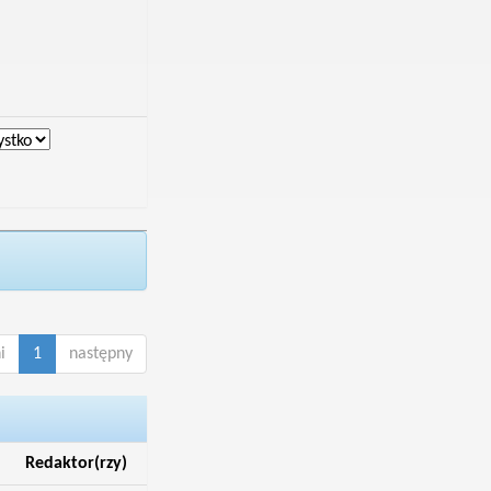
i
1
następny
Redaktor(rzy)