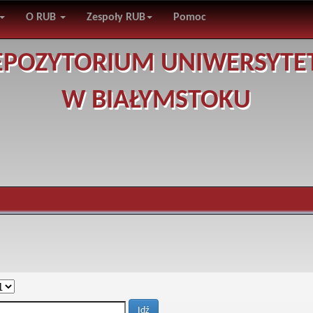
O RUB
Zespoły RUB
Pomoc
EPOZYTORIUM UNIWERSYTE
W BIAŁYMSTOKU