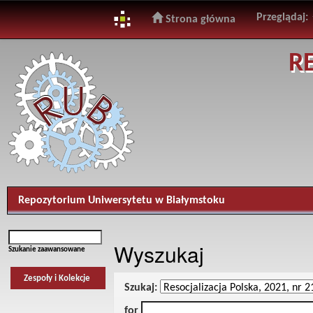
Przeglądaj:
Strona główna
Skip
R
navigation
Repozytorium Uniwersytetu w Białymstoku
Wyszukaj
Szukanie zaawansowane
Zespoły i Kolekcje
Szukaj:
for