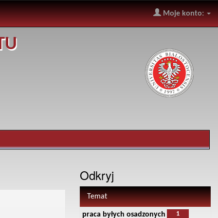
Moje konto:
TU
Odkryj
Temat
1
praca byłych osadzonych