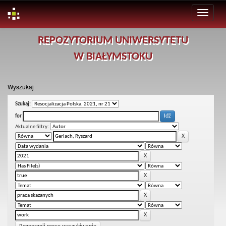
Skip
REPOZYTORIUM UNIWERSYTETU
navigation
W BIAŁYMSTOKU
Wyszukaj
Szukaj:
for
Aktualne filtry: