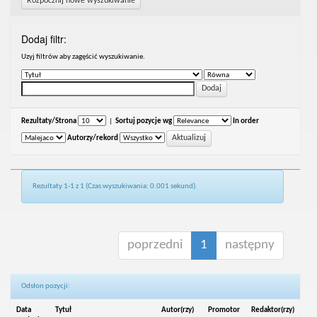
Rozpocznij nowe wyszukiwanie
Dodaj filtr:
Uzyj filtrów aby zagęścić wyszukiwanie.
Rezultaty/Strona
|
Sortuj pozycje wg
In order
Autorzy/rekord
Rezultaty 1-1 z 1 (Czas wyszukiwania: 0.001 sekund).
poprzedni
1
następny
Odsłon pozycji:
Data
Tytuł
Autor(rzy)
Promotor
Redaktor(rzy)