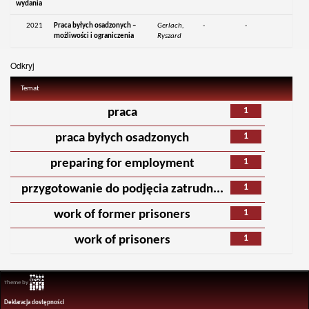
wydania
2021
Praca byłych osadzonych –
Gerlach,
-
-
możliwości i ograniczenia
Ryszard
Odkryj
Temat
1
praca
1
praca byłych osadzonych
1
preparing for employment
1
przygotowanie do podjęcia zatrudn...
1
work of former prisoners
1
work of prisoners
Theme by
Deklaracja dostępności