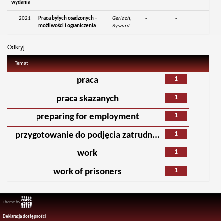
wydania
2021
Praca byłych osadzonych –
Gerlach,
-
-
możliwości i ograniczenia
Ryszard
Odkryj
Temat
1
praca
1
praca skazanych
1
preparing for employment
1
przygotowanie do podjęcia zatrudn...
1
work
1
work of prisoners
Theme by
Deklaracja dostępności