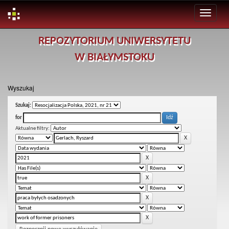
Skip
REPOZYTORIUM UNIWERSYTETU
navigation
W BIAŁYMSTOKU
Wyszukaj
Szukaj:
for
Aktualne filtry: