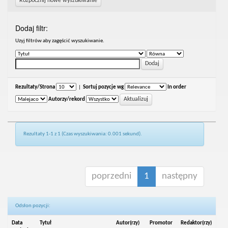
Rozpocznij nowe wyszukiwanie
Dodaj filtr:
Uzyj filtrów aby zagęścić wyszukiwanie.
Rezultaty/Strona
|
Sortuj pozycje wg
In order
Autorzy/rekord
Rezultaty 1-1 z 1 (Czas wyszukiwania: 0.001 sekund).
poprzedni
1
następny
Odsłon pozycji:
Data
Tytuł
Autor(rzy)
Promotor
Redaktor(rzy)