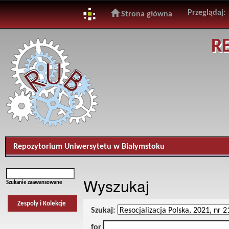
Przeglądaj:
Strona główna
Skip
R
navigation
Repozytorium Uniwersytetu w Białymstoku
Wyszukaj
Szukanie zaawansowane
Zespoły i Kolekcje
Szukaj:
for