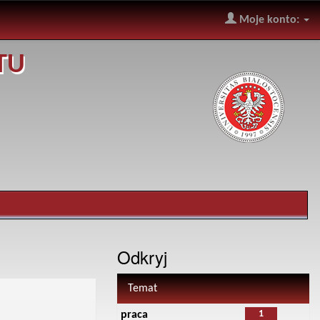
Moje konto:
TU
Odkryj
Temat
1
praca