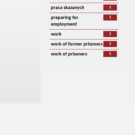
1
praca skazanych
1
preparing for
employment
1
work
1
work of former prisoners
1
work of prisoners