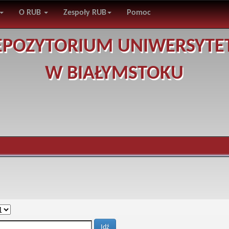
O RUB
Zespoły RUB
Pomoc
EPOZYTORIUM UNIWERSYTE
W BIAŁYMSTOKU