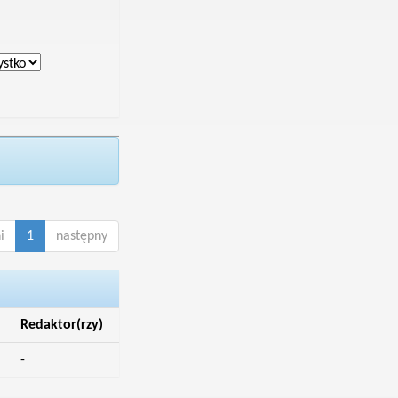
i
1
następny
Redaktor(rzy)
-