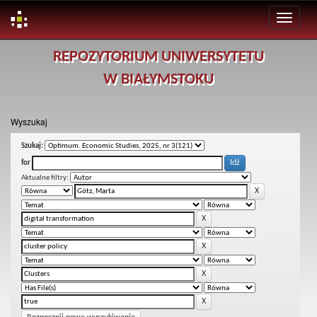
Skip
REPOZYTORIUM UNIWERSYTETU
navigation
W BIAŁYMSTOKU
Wyszukaj
Szukaj:
for
Aktualne filtry: