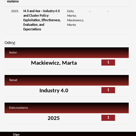
wydania
2025
I4.0 and 4xe – Industry 4.0
Götz,
-
-
and Cluster Policy:
Marta;
Exploitation, Effectiveness,
Mackiewicz,
Evaluation, and
Marta
Expectations
Odkryj
Autor
1
Mackiewicz, Marta
Temat
1
Industry 4.0
Data wydania
1
2025