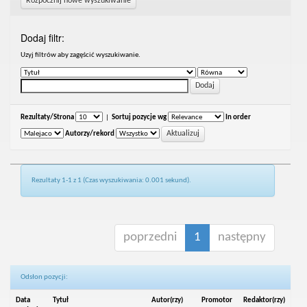
Rozpocznij nowe wyszukiwanie
Dodaj filtr:
Uzyj filtrów aby zagęścić wyszukiwanie.
Rezultaty/Strona
|
Sortuj pozycje wg
In order
Autorzy/rekord
Rezultaty 1-1 z 1 (Czas wyszukiwania: 0.001 sekund).
poprzedni
1
następny
Odsłon pozycji:
Data
Tytuł
Autor(rzy)
Promotor
Redaktor(rzy)