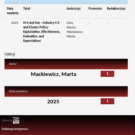
Data
Tytuł
Autor(rzy)
Promotor
Redaktor(rzy)
wydania
2025
I4.0 and 4xe – Industry 4.0
Götz,
-
-
and Cluster Policy:
Marta;
Exploitation, Effectiveness,
Mackiewicz,
Evaluation, and
Marta
Expectations
Odkryj
Autor
1
Mackiewicz, Marta
Data wydania
1
2025
Theme by
Deklaracja dostępności