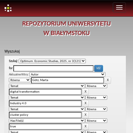
Skip
REPOZYTORIUM UNIWERSYTETU
navigation
W BIAŁYMSTOKU
Wyszukaj
Szukaj:
for
Aktualne filtry: