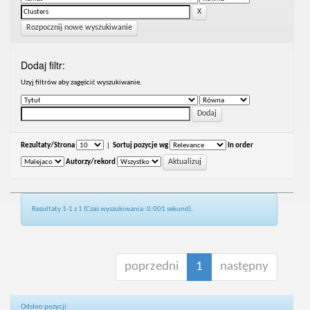
Rozpocznij nowe wyszukiwanie
Dodaj filtr:
Uzyj filtrów aby zagęścić wyszukiwanie.
Rezultaty/Strona
|
Sortuj pozycje wg
In order
Autorzy/rekord
Rezultaty 1-1 z 1 (Czas wyszukiwania: 0.001 sekund).
poprzedni
1
następny
Odsłon pozycji: