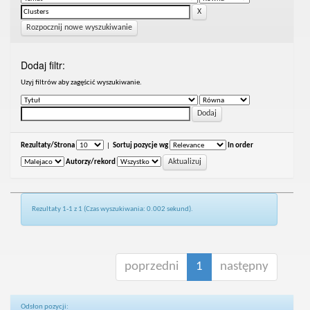
Rozpocznij nowe wyszukiwanie
Dodaj filtr:
Uzyj filtrów aby zagęścić wyszukiwanie.
Rezultaty/Strona
|
Sortuj pozycje wg
In order
Autorzy/rekord
Rezultaty 1-1 z 1 (Czas wyszukiwania: 0.002 sekund).
poprzedni
1
następny
Odsłon pozycji: