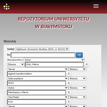
Skip
REPOZYTORIUM UNIWERSYTETU
navigation
W BIAŁYMSTOKU
Wyszukaj
Szukaj:
for
Aktualne filtry: