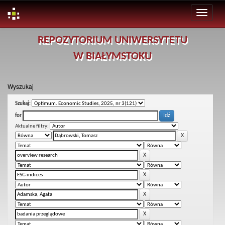
Skip
REPOZYTORIUM UNIWERSYTETU
navigation
W BIAŁYMSTOKU
Wyszukaj
Szukaj:
for
Aktualne filtry: