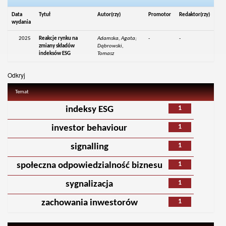
Data
Tytuł
Autor(rzy)
Promotor
Redaktor(rzy)
wydania
2025
Reakcje rynku na
Adamska, Agata;
-
-
zmiany składów
Dąbrowski,
indeksów ESG
Tomasz
Odkryj
Temat
1
indeksy ESG
1
investor behaviour
1
signalling
1
społeczna odpowiedzialność biznesu
1
sygnalizacja
1
zachowania inwestorów