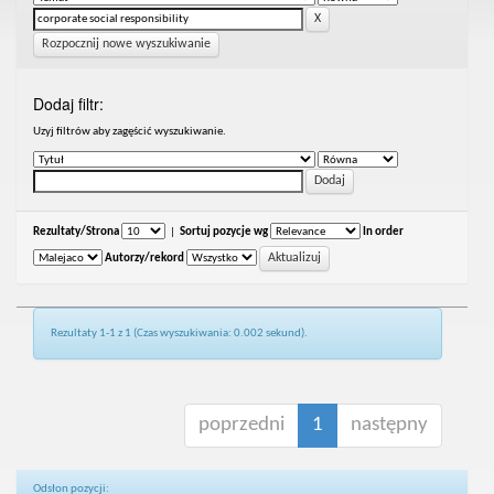
Rozpocznij nowe wyszukiwanie
Dodaj filtr:
Uzyj filtrów aby zagęścić wyszukiwanie.
Rezultaty/Strona
|
Sortuj pozycje wg
In order
Autorzy/rekord
Rezultaty 1-1 z 1 (Czas wyszukiwania: 0.002 sekund).
poprzedni
1
następny
Odsłon pozycji: