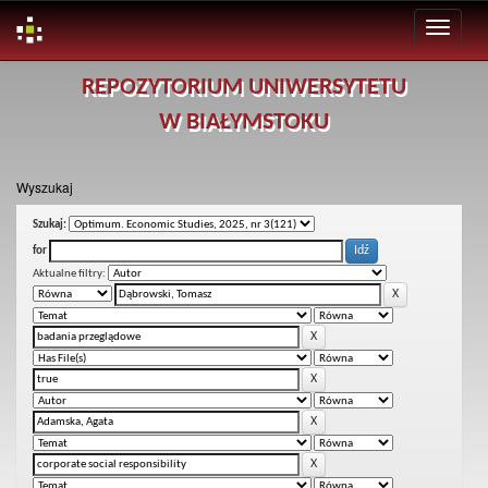
Skip
REPOZYTORIUM UNIWERSYTETU
navigation
W BIAŁYMSTOKU
Wyszukaj
Szukaj:
for
Aktualne filtry: