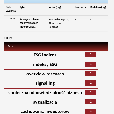
Data
Tytuł
Autor(rzy)
Promotor
Redaktor(rzy)
wydania
2025
Reakcje rynku na
Adamska, Agata;
-
-
zmiany składów
Dąbrowski,
indeksów ESG
Tomasz
Odkryj
Temat
1
ESG indices
1
indeksy ESG
1
overview research
1
signalling
1
społeczna odpowiedzialność biznesu
1
sygnalizacja
1
zachowania inwestorów