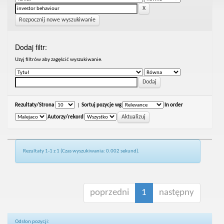
Rozpocznij nowe wyszukiwanie
Dodaj filtr:
Uzyj filtrów aby zagęścić wyszukiwanie.
Rezultaty/Strona
|
Sortuj pozycje wg
In order
Autorzy/rekord
Rezultaty 1-1 z 1 (Czas wyszukiwania: 0.002 sekund).
poprzedni
1
następny
Odsłon pozycji: